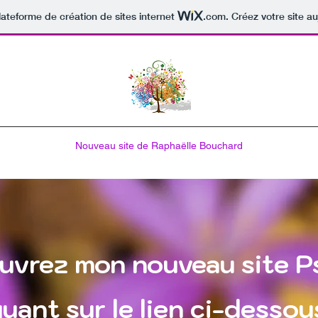
lateforme de création de sites internet
.com
. Créez votre site au
Nouveau site de Raphaëlle Bouchard
uvrez mon nouveau site P
quant sur le lien ci-dessou