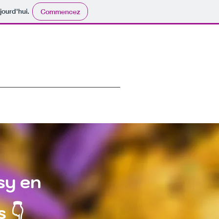
jourd'hui.
Commencez
sy en
s 👇